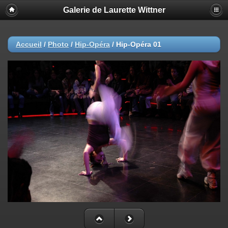
Galerie de Laurette Wittner
Accueil
/
Photo
/
Hip-Opéra
/
Hip-Opéra 01